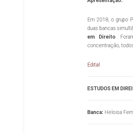
Apresentação:
Em 2018, o grupo PE
duas bancas simult
em Direito
. Fora
concentração, todos
Edital
ESTUDOS EM DIRE
Banca:
Heloisa Fern