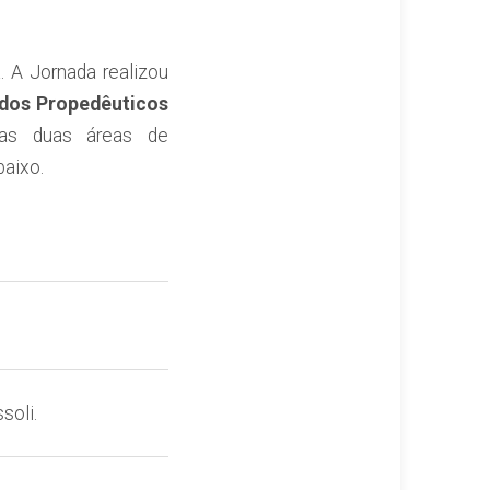
. A Jornada realizou
dos Propedêuticos
 nas duas áreas de
baixo.
soli.