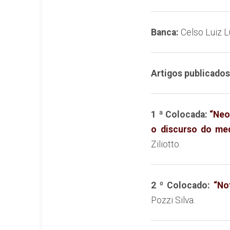
Banca:
Celso Luiz Lu
Artigos publicados
1 ª Colocada:
“Neo
o discurso
do me
Ziliotto.
2 º Colocado:
“Not
Pozzi Silva.