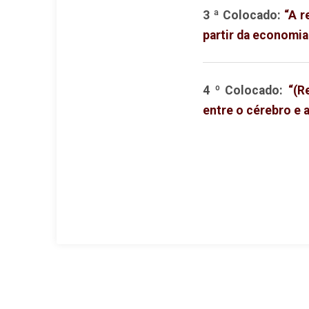
3 ª Colocado:
“A r
partir da economi
4 º Colocado:
“(R
entre o cérebro e