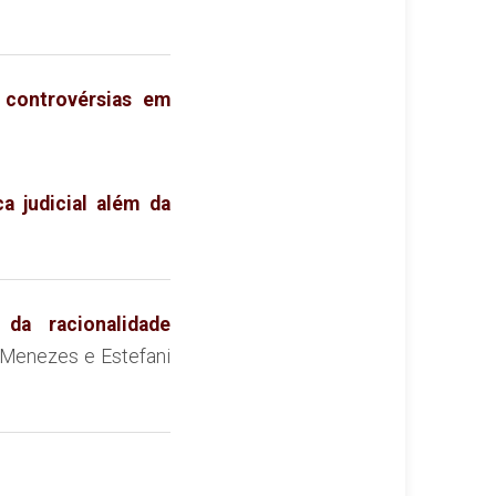
controvérsias em
ca judicial além da
 da racionalidade
e Menezes e Estefani