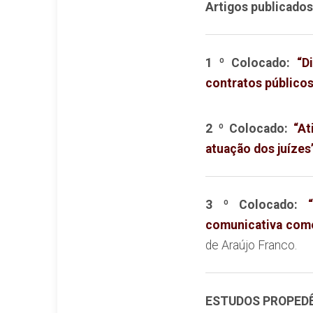
Artigos publicados
1 º Colocado:
“D
contratos público
2 º Colocado:
“At
atuação dos
juízes
3 º Colocado:
comunicativa com
de Araújo Franco.
ESTUDOS PROPEDÊ