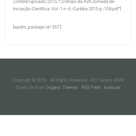
content/uploads/2015/12/Anais-da-XVII-Jornada-de-
Iniciação-Científica.-Vol.-1-n.-6.-Curitiba-2015-p.-158.pdf”]
[wpdm_package id=’267′]
Copyright © 2026 · All Rights Reserved · PET Direito UFPR
Swell Lite from
Organic Themes
·
RSS Feed
·
Acessar