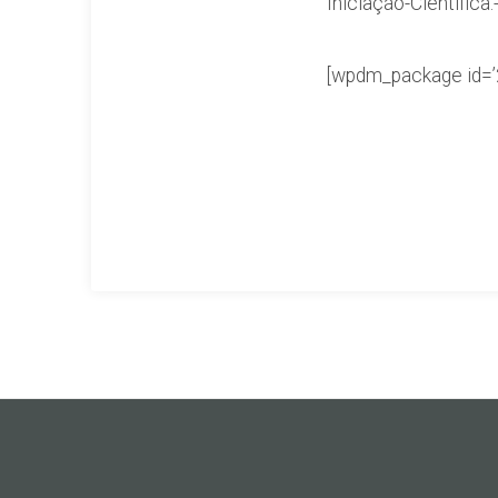
Iniciação-Científica.
[wpdm_package id=’