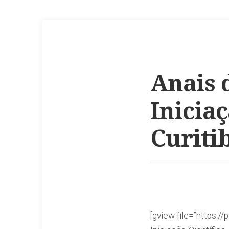
Anais 
Iniciaç
Curitib
[gview file=”https:/