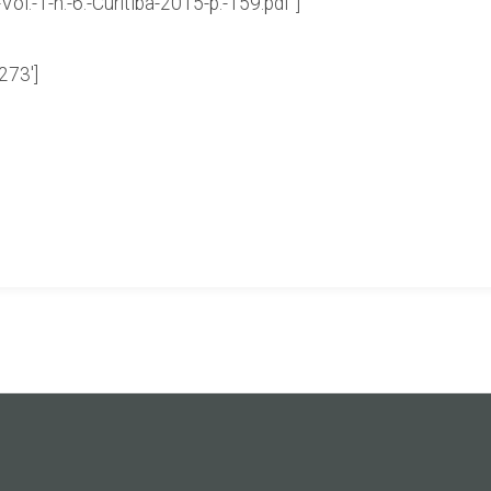
-Vol.-1-n.-6.-Curitiba-2015-p.-159.pdf”]
273′]