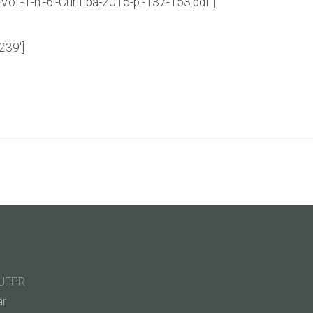
-Vol.-1-n.-6.-Curitiba-2015-p.-137-153.pdf”]
239′]
o UFPR
ar