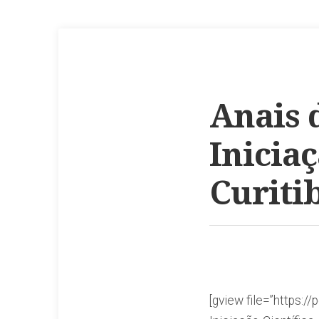
Anais 
Iniciaç
Curitib
[gview file=”https:/