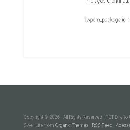
Iniciação-Científica.
[wpdm_package id=’
Copyright © 2026 · All Rights Reserved · PET Direit
Swell Lite from
Organic Themes
·
RSS Feed
·
Acess